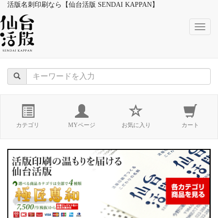
活版名刺印刷なら【仙台活版 SENDAI KAPPAN】
naviga
カテゴリ
MYページ
お気に入り
カート