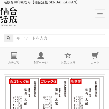
活版名刺印刷なら【仙台活版 SENDAI KAPPAN】
naviga
カテゴリ
MYページ
お気に入り
カート